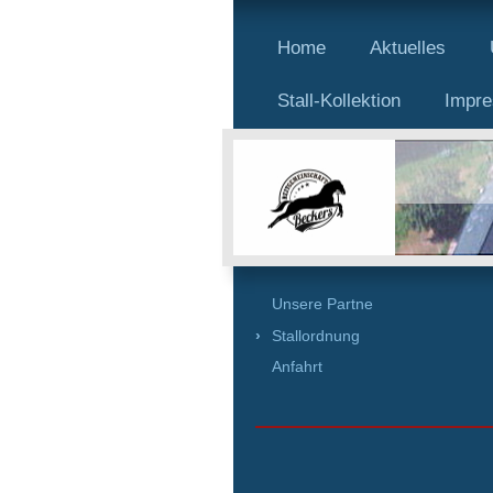
Home
Aktuelles
Stall-Kollektion
Impr
Unsere Partne
Stallordnung
Anfahrt