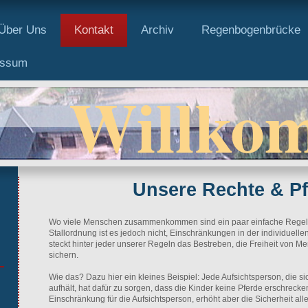
Über Uns
Kontakt
Archiv
Regenbogenbrücke
essum
Willko
Unsere Rechte & Pf
Wo viele Menschen zusammenkommen sind ein paar einfache Regeln 
Stallordnung ist es jedoch nicht, Einschränkungen in der individuell
steckt hinter jeder unserer Regeln das Bestreben, die Freiheit von M
sichern.
Wie das? Dazu hier ein kleines Beispiel: Jede Aufsichtsperson, die s
aufhält, hat dafür zu sorgen, dass die Kinder keine Pferde erschrecken.
Einschränkung für die Aufsichtsperson, erhöht aber die Sicherheit alle