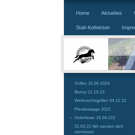
Home
Aktuelles
Stall-Kollektion
Impr
Grillen 15.06.2024
Benny 21.10.23
Weihnachtsgrillen 04.12.22
Pferdewaage 2022
Osterfeuer 16.04.222
31.03.21 Wir werden dich
vermissen