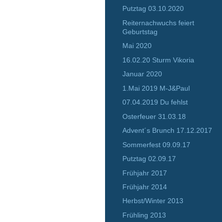
Putztag 03.10.2020
Reiternachwuchs feiert
Geburtstag
Mai 2020
16.02.20 Sturm Vikoria
Januar 2020
1.Mai 2019 M-J&Paul
07.04.2019 Du fehlst
Osterfeuer 31.03.18
Advent´s Brunch 17.12.2017
Sommerfest 09.09.17
Putztag 02.09.17
Frühjahr 2017
Frühjahr 2014
Herbst/Winter 2013
Frühling 2013