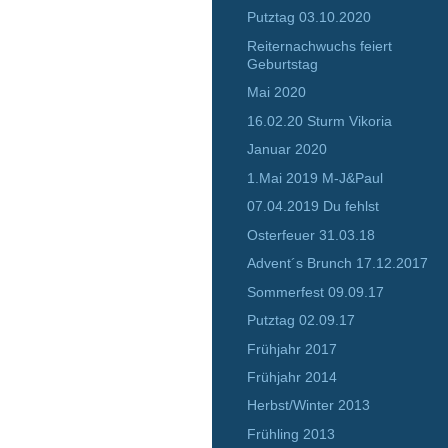
Putztag 03.10.2020
Reiternachwuchs feiert
Geburtstag
Mai 2020
16.02.20 Sturm Vikoria
Januar 2020
1.Mai 2019 M-J&Paul
07.04.2019 Du fehlst
Osterfeuer 31.03.18
Advent´s Brunch 17.12.2017
Sommerfest 09.09.17
Putztag 02.09.17
Frühjahr 2017
Frühjahr 2014
Herbst/Winter 2013
Frühling 2013