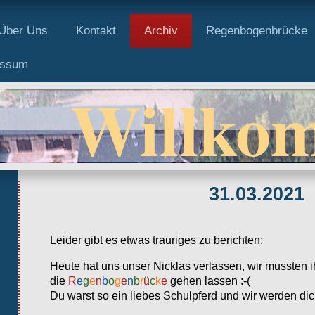
Über Uns
Kontakt
Archiv
Regenbogenbrücke
essum
Willko
31.03.2021
Leider gibt es etwas trauriges zu berichten:
Heute hat uns unser Nicklas verlassen, wir mussten 
die
R
e
g
e
n
b
o
g
e
n
b
r
ü
c
k
e
gehen lassen :-(
Du warst so ein liebes Schulpferd und wir werden di